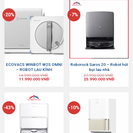
-20%
-7%
ECOVACS WINBOT W2S OMNI
Roborock Saros 20 – Robot hút
– ROBOT LAU KÍNH
bụi lau nhà
14.990.000
VNĐ
27.990.000
VNĐ
11.990.000
VNĐ
25.990.000
VNĐ
-43%
-10%