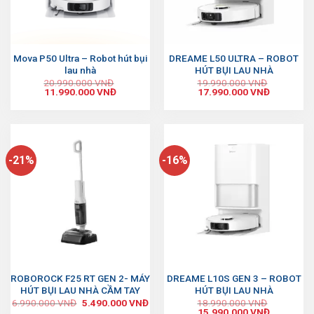
Mova P50 Ultra – Robot hút bụi
DREAME L50 ULTRA – ROBOT
lau nhà
HÚT BỤI LAU NHÀ
20.990.000
VNĐ
19.990.000
VNĐ
11.990.000
VNĐ
17.990.000
VNĐ
-21%
-16%
ROBOROCK F25 RT GEN 2- MÁY
DREAME L10S GEN 3 – ROBOT
HÚT BỤI LAU NHÀ CẦM TAY
HÚT BỤI LAU NHÀ
6.990.000
VNĐ
5.490.000
VNĐ
18.990.000
VNĐ
15.990.000
VNĐ