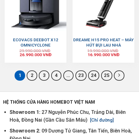
ECOVACS DEEBOT X12
DREAME H15 PRO HEAT – MÁY
OMNICYCLONE
HÚT BỤI LAU NHÀ
29.990.000
VNĐ
19.990.000
VNĐ
26.990.000
VNĐ
16.990.000
VNĐ
1
2
3
4
…
23
24
25
HỆ THỐNG CỬA HÀNG HOMEBOT VIỆT NAM
Showroom 1:
27 Nguyễn Phúc Chu, Trảng Dài, Biên
Hoà, Đồng Nai (Gần Cầu Săn Máu)
[Chỉ đường]
Showroom 2:
09 Dương Tử Giang, Tân Tiến, Biên Hoà,
Đồng Nai