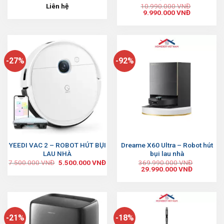
Liên hệ
10.990.000
VNĐ
9.990.000
VNĐ
-27%
-92%
YEEDI VAC 2 – ROBOT HÚT BỤI
Dreame X60 Ultra – Robot hút
LAU NHÀ
bụi lau nhà
7.500.000
VNĐ
5.500.000
VNĐ
369.990.000
VNĐ
29.990.000
VNĐ
-21%
-18%