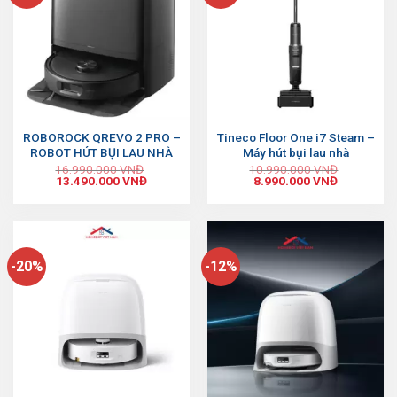
ROBOROCK QREVO 2 PRO –
Tineco Floor One i7 Steam –
ROBOT HÚT BỤI LAU NHÀ
Máy hút bụi lau nhà
16.990.000
VNĐ
10.990.000
VNĐ
13.490.000
VNĐ
8.990.000
VNĐ
-20%
-12%