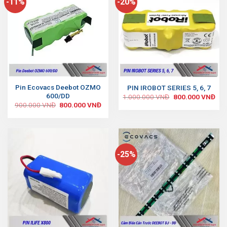
-11%
-20%
Pin Ecovacs Deebot OZMO
PIN IROBOT SERIES 5, 6, 7
600/DD
1.000.000
VNĐ
800.000
VNĐ
900.000
VNĐ
800.000
VNĐ
-25%