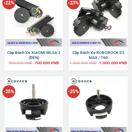
-22%
-23%
Cặp Bánh Xe XIAOMI MIJIA 2
Cặp Bánh Xe ROBOROCK S5
(ĐEN)
MAX / T60
900.000
VNĐ
700.000
VNĐ
1.300.000
VNĐ
1.000.000
VNĐ
-25%
-25%