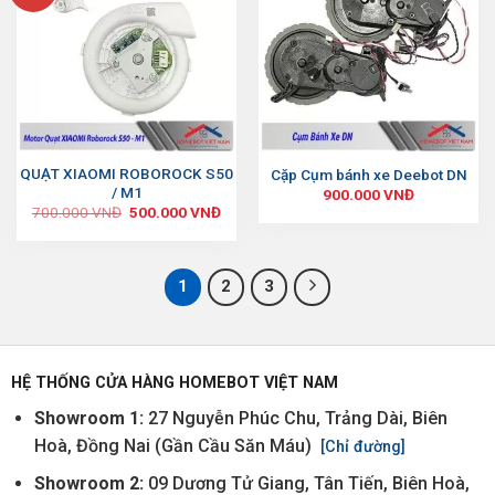
QUẠT XIAOMI ROBOROCK S50
Cặp Cụm bánh xe Deebot DN
/ M1
900.000
VNĐ
700.000
VNĐ
500.000
VNĐ
1
2
3
HỆ THỐNG CỬA HÀNG HOMEBOT VIỆT NAM
Showroom 1:
27 Nguyễn Phúc Chu, Trảng Dài, Biên
Hoà, Đồng Nai (Gần Cầu Săn Máu)
[Chỉ đường]
Showroom 2:
09 Dương Tử Giang, Tân Tiến, Biên Hoà,