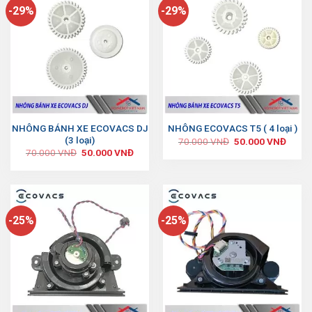
-29%
-29%
NHÔNG BÁNH XE ECOVACS DJ
NHÔNG ECOVACS T5 ( 4 loại )
(3 loại)
70.000
VNĐ
50.000
VNĐ
70.000
VNĐ
50.000
VNĐ
-25%
-25%