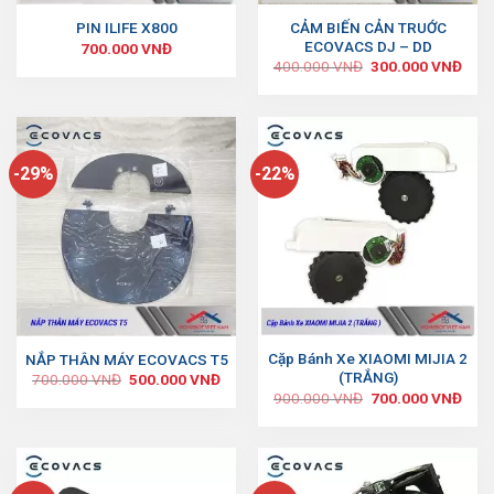
CẢM BIẾN CẢN TRUỚC
PIN ILIFE X800
ECOVACS DJ – DD
700.000
VNĐ
400.000
VNĐ
300.000
VNĐ
-29%
-22%
Cặp Bánh Xe XIAOMI MIJIA 2
NẮP THÂN MÁY ECOVACS T5
(TRẮNG)
700.000
VNĐ
500.000
VNĐ
900.000
VNĐ
700.000
VNĐ