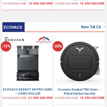
Đ
16.990.000
VNĐ
13.900.000
VNĐ
19.990.000
VNĐ
15.900.000
VNĐ
Xem Tất Cả
ECOVACS
-15%
-20%
ECOVACS DEEBOT X8 PRO OMNI
Ecovacs Deebot T80 Omni –
– OZMO ROLLER
Robot hút bụi lau nhà
25.900.000
VNĐ
21.900.000
VNĐ
19.900.000
VNĐ
15.990.000
VNĐ