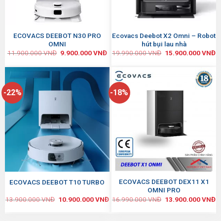
ECOVACS DEEBOT N30 PRO
Ecovacs Deebot X2 Omni – Robot
OMNI
hút bụi lau nhà
11.900.000
VNĐ
9.900.000
VNĐ
19.990.000
VNĐ
15.900.000
VNĐ
-22%
-18%
ECOVACS DEEBOT DEX11 X1
ECOVACS DEEBOT T10 TURBO
OMNI PRO
13.900.000
VNĐ
10.900.000
VNĐ
16.990.000
VNĐ
13.900.000
VNĐ