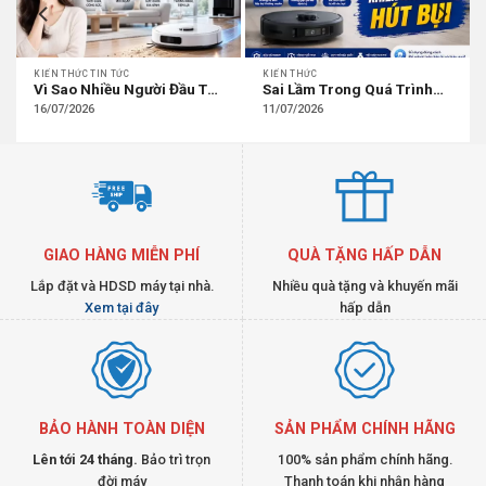
KIẾN THỨC TIN TỨC
KIẾN THỨC
Vì Sao Nhiều Người Đầu Tư
Sai Lầm Trong Quá Trình
Vào Robot Hút Bụi Mặc Dù
Sử Dụng Khiến Robot Hút
16/07/2026
11/07/2026
Giá Cao?
Bụi
GIAO HÀNG MIỄN PHÍ
QUÀ TẶNG HẤP DẪN
Lắp đặt và HDSD máy tại nhà.
Nhiều quà tặng và khuyến mãi
Xem tại đây
hấp dẫn
BẢO HÀNH TOÀN DIỆN
SẢN PHẨM CHÍNH HÃNG
Lên tới 24 tháng.
Bảo trì trọn
100% sản phẩm chính hãng.
đời máy
Thanh toán khi nhận hàng