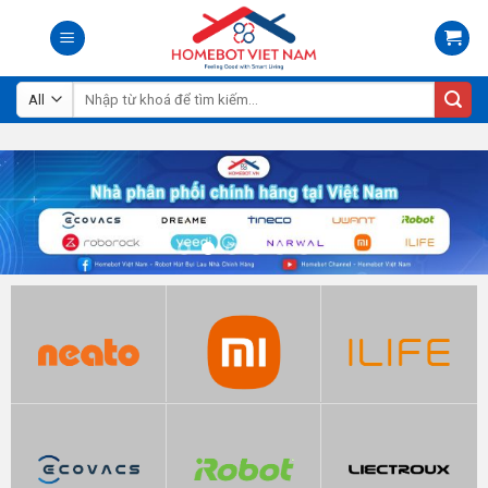
Skip
to
content
Tìm
kiếm: