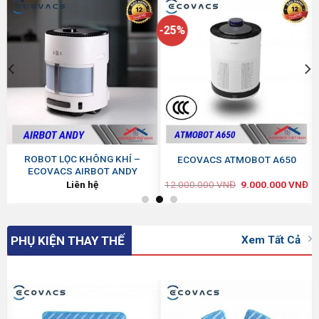
-25%
ROBOT LỌC KHÔNG KHÍ –
ECOVACS ATMOBOT A650
ECOVACS AIRBOT ANDY
Đ
Liên hệ
12.000.000
VNĐ
9.000.000
VNĐ
Xem Tất Cả
PHỤ KIỆN THAY THẾ