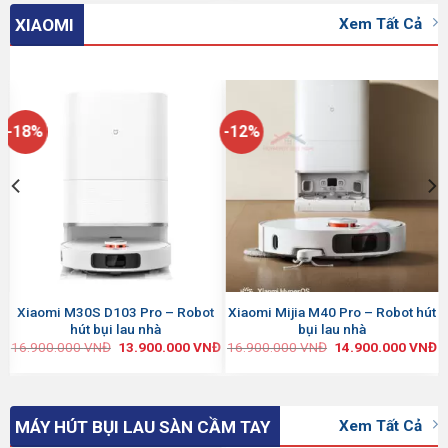
Xem Tất Cả
XIAOMI
-18%
-12%
Xiaomi M30S D103 Pro – Robot
Xiaomi Mijia M40 Pro – Robot hút
hút bụi lau nhà
bụi lau nhà
Đ
16.900.000
VNĐ
13.900.000
VNĐ
16.900.000
VNĐ
14.900.000
VNĐ
Xem Tất Cả
MÁY HÚT BỤI LAU SÀN CẦM TAY