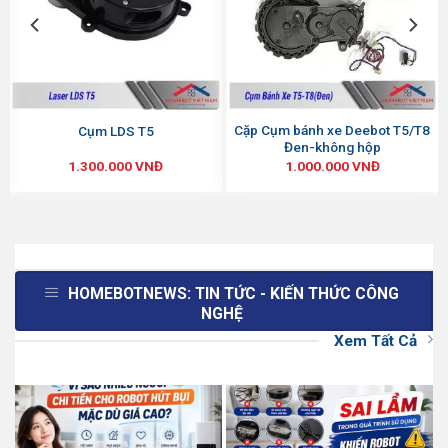
8
Cặp Cụm bánh xe Deebot T5/T8
Cụm LDS T5
Đen-không hộp
1.300.000
VNĐ
1.000.000
VNĐ
HOMEBOTNEWS: TIN TỨC - KIẾN THỨC CÔNG
NGHỆ
Xem Tất Cả