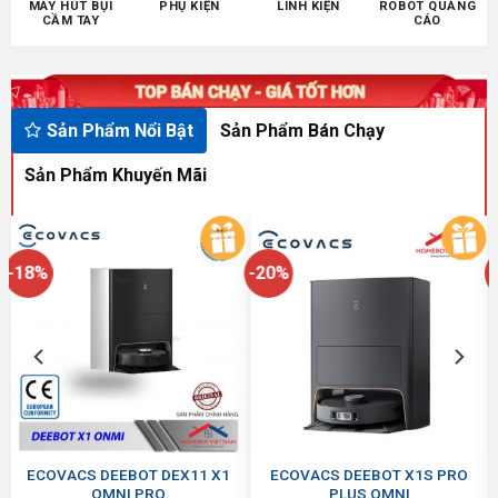
MÁY HÚT BỤI
PHỤ KIỆN
LINH KIỆN
ROBOT QUẢNG
CẦM TAY
CÁO
Sản Phẩm Bán Chạy
Sản Phẩm Nổi Bật
Sản Phẩm Khuyến Mãi
-18%
-20%
ECOVACS DEEBOT DEX11 X1
ECOVACS DEEBOT X1S PRO
OMNI PRO
PLUS OMNI