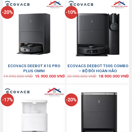
-20%
-10%
ECOVACS DEEBOT X1S PRO
ECOVACS DEEBOT T30S COMBO
PLUS OMNI
– BỘ ĐÔI HOÀN HẢO
19.990.000
VNĐ
15.900.000
VNĐ
20.900.000
VNĐ
18.900.000
VNĐ
-17%
-20%