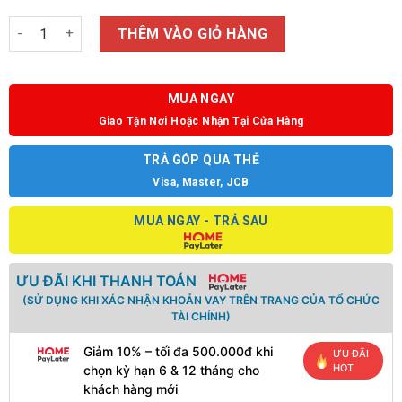
Số lượng
THÊM VÀO GIỎ HÀNG
MUA NGAY
Giao Tận Nơi Hoặc Nhận Tại Cửa Hàng
TRẢ GÓP QUA THẺ
Visa, Master, JCB
MUA NGAY - TRẢ SAU
ƯU ĐÃI KHI THANH TOÁN
(SỬ DỤNG KHI XÁC NHẬN KHOẢN VAY TRÊN TRANG CỦA TỔ CHỨC
TÀI CHÍNH)
Giảm 10% – tối đa 500.000đ khi
ƯU ĐÃI
HOT
chọn kỳ hạn 6 & 12 tháng cho
khách hàng mới