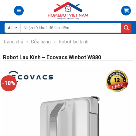
Skip
to
content
Tìm
kiếm:
Trang chủ
»
Cửa hàng
»
Robot lau kính
Robot Lau Kính – Ecovacs Winbot W880
-18%