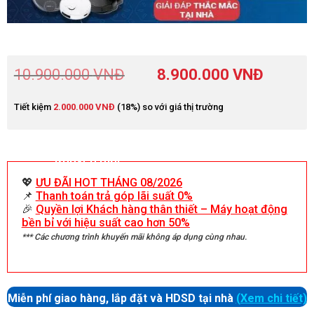
10.900.000
VNĐ
8.900.000
VNĐ
Tiết kiệm
2.000.000
VNĐ
(18%) so với giá thị trường
Khuyến mãi
💖
ƯU ĐÃI HOT THÁNG 08/2026
📌
Thanh toán trả góp lãi suất 0%
🎉
Quyền lợi Khách hàng thân thiết – Máy hoạt động
bền bỉ với hiệu suất cao hơn 50%
*** Các chương trình khuyến mãi không áp dụng cùng nhau.
Miễn phí giao hàng, lắp đặt và HDSD tại nhà
(Xem chi tiết)