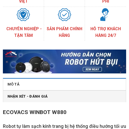
VIỆT
PHÍ
CHUYÊN NGHIỆP -
SẢN PHẨM CHÍNH
HỖ TRỢ KHÁCH
TẬN TÂM
HÃNG
HÀNG 24/7
MÔ TẢ
NHẬN XÉT - ĐÁNH GIÁ
ECOVACS WINBOT W880
Robot tự làm sạch kính trang bị hệ thống điều hướng tối ưu