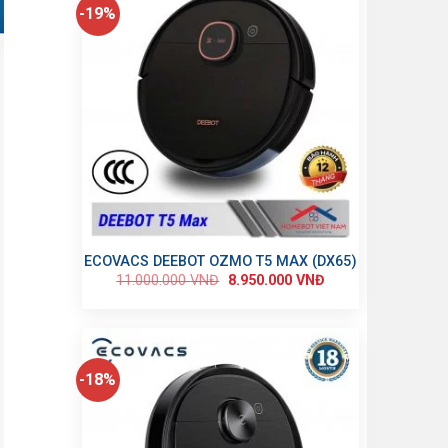
-19%
ECOVACS DEEBOT OZMO T5 MAX (DX65)
11.000.000
VNĐ
8.950.000
VNĐ
-18%