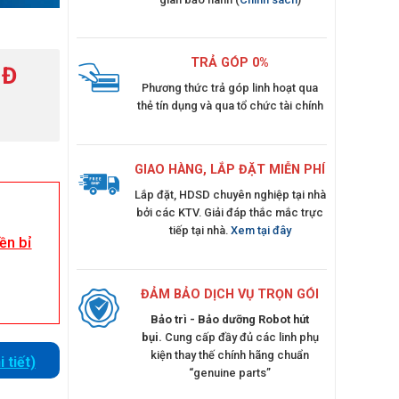
TRẢ GÓP 0%
NĐ
Phương thức trả góp linh hoạt qua
thẻ tín dụng và qua tổ chức tài chính
GIAO HÀNG, LẮP ĐẶT MIỄN PHÍ
Lắp đặt, HDSD chuyên nghiệp tại nhà
bởi các KTV. Giải đáp thắc mắc trực
tiếp tại nhà.
Xem tại đây
ền bỉ
ĐẢM BẢO DỊCH VỤ TRỌN GÓI
Bảo trì - Bảo dưỡng Robot hút
bụi.
Cung cấp đầy đủ các linh phụ
kiện thay thế chính hãng chuẩn
 tiết)
“genuine parts”