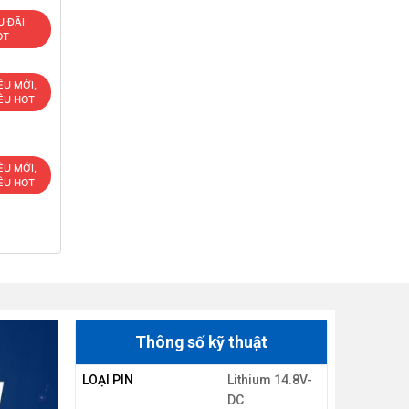
U ĐÃI
OT
ÊU MỚI,
ÊU HOT
ÊU MỚI,
ÊU HOT
Thông số kỹ thuật
LOẠI PIN
Lithium 14.8V-
DC