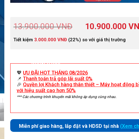
13.900.000
VNĐ
10.900.000
V
Tiết kiệm
3.000.000
VNĐ
(22%) so với giá thị trường
Khuyến mãi
💖
ƯU ĐÃI HOT THÁNG 08/2026
📌
Thanh toán trả góp lãi suất 0%
🎉
Quyền lợi Khách hàng thân thiết – Máy hoạt động b
với hiệu suất cao hơn 50%
*** Các chương trình khuyến mãi không áp dụng cùng nhau.
Miễn phí giao hàng, lắp đặt và HDSD tại nhà
(Xem chi