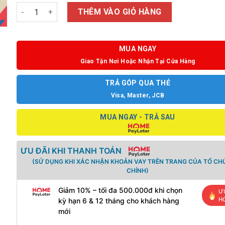
Số lượng
THÊM VÀO GIỎ HÀNG
MUA NGAY
Giao Tận Nơi Hoặc Nhận Tại Cửa Hàng
TRẢ GÓP QUA THẺ
Visa, Master, JCB
MUA NGAY - TRẢ SAU
ƯU ĐÃI KHI THANH TOÁN
(SỬ DỤNG KHI XÁC NHẬN KHOẢN VAY TRÊN TRANG CỦA TỔ CHỨ
CHÍNH)
Giảm 10% – tối đa 500.000đ khi chọn
Ư
H
kỳ hạn 6 & 12 tháng cho khách hàng
mới