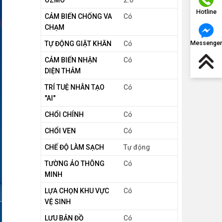
OZMO
2.0
Hotline
CẢM BIẾN CHỐNG VA
Có
CHẠM
Messenger
TỰ ĐỘNG GIẶT KHĂN
Có
CẢM BIẾN NHẬN
Có
DIỆN THẢM
TRÍ TUỆ NHÂN TẠO
Có
"AI"
CHỔI CHÍNH
Có
CHỔI VEN
Có
CHẾ ĐỘ LÀM SẠCH
Tự động
TƯỜNG ẢO THÔNG
Có
MINH
LỰA CHỌN KHU VỰC
Có
VỆ SINH
LƯU BẢN ĐỒ
Có