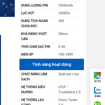
DUNG LƯỢNG PIN
5200mAh
LỰC HÚT
3000Pa
DUNG TÍCH NGĂN
400
CHỨA RÁC
KHẢ NĂNG VƯỢT
20mm
CẢN
THỜI GIAN SẠC PIN
5-6h
ĐIỆN ÁP
100-240V
Tính năng hoạt động
CHỨC NĂNG LÀM
Quét hút + lau
SẠCH
Vị Trí
HỆ THỐNG ĐIỀU
dToF -
HƯỚNG
TrueDetect 2.0
Zalo
HỆ THỐNG LAU
Ozmo Turbo