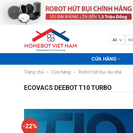
Skip
to
content
Tìm
kiếm
CỬA HÀNG
Trang chủ
»
Cửa hàng
»
Robot hút bụi lau nhà
ECOVACS DEEBOT T10 TURBO
-22%