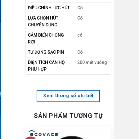
ĐIỀU CHỈNH LỰC HÚT
Có
LỰA CHỌN HÚT
Có
CHUYÊN DỤNG
CẢM BIẾN CHỐNG
có
RƠI
TỰ ĐỘNG SẠC PIN
Có
DIỆN TÍCH CĂN HỘ
200 mét vuông
PHÙ HỢP
Xem thông số chi tiết
SẢN PHẨM TƯƠNG TỰ