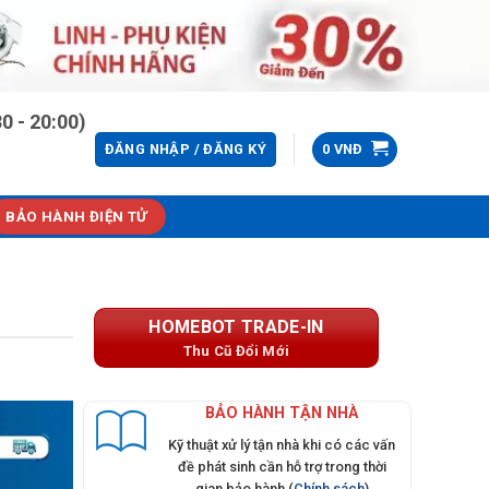
0 - 20:00)
ĐĂNG NHẬP / ĐĂNG KÝ
0
VNĐ
BẢO HÀNH ĐIỆN TỬ
HOMEBOT TRADE-IN
Thu Cũ Đổi Mới
BẢO HÀNH TẬN NHÀ
Kỹ thuật xử lý tận nhà khi có các vấn
đề phát sinh cần hỗ trợ trong thời
gian bảo hành (
Chính sách
)