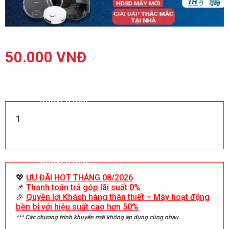
50.000
VNĐ
Khuyến mãi
1
Khuyến mãi
💖
ƯU ĐÃI HOT THÁNG 08/2026
📌
Thanh toán trả góp lãi suất 0%
🎉
Quyền lợi Khách hàng thân thiết – Máy hoạt động
bền bỉ với hiệu suất cao hơn 50%
*** Các chương trình khuyến mãi không áp dụng cùng nhau.