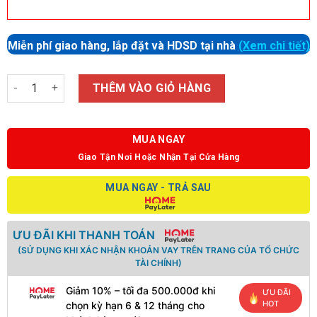
Miễn phí giao hàng, lắp đặt và HDSD tại nhà
(Xem chi tiết)
Số lượng
THÊM VÀO GIỎ HÀNG
MUA NGAY
Giao Tận Nơi Hoặc Nhận Tại Cửa Hàng
MUA NGAY - TRẢ SAU
ƯU ĐÃI KHI THANH TOÁN
(SỬ DỤNG KHI XÁC NHẬN KHOẢN VAY TRÊN TRANG CỦA TỔ CHỨC
TÀI CHÍNH)
Giảm 10% – tối đa 500.000đ khi
ƯU ĐÃI
HOT
chọn kỳ hạn 6 & 12 tháng cho