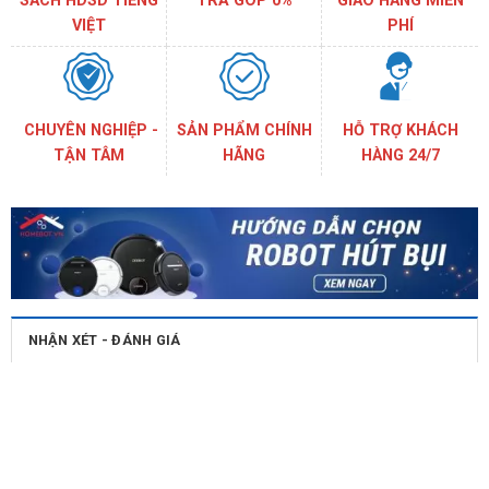
SÁCH HDSD TIẾNG
TRẢ GÓP 0%
GIAO HÀNG MIỄN
VIỆT
PHÍ
CHUYÊN NGHIỆP -
SẢN PHẨM CHÍNH
HỖ TRỢ KHÁCH
TẬN TÂM
HÃNG
HÀNG 24/7
NHẬN XÉT - ĐÁNH GIÁ