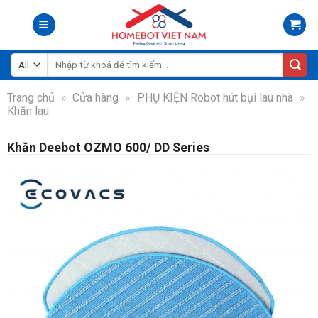
Skip
to
content
Tìm
kiếm:
Trang chủ
»
Cửa hàng
»
PHỤ KIỆN Robot hút bụi lau nhà
»
Khăn lau
Khăn Deebot OZMO 600/ DD Series