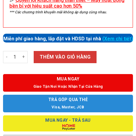
🎉
Quyền lợi Khách hàng thân thiết – Máy hoạt động
bền bỉ với hiệu suất cao hơn 50%
*** Các chương trình khuyến mãi không áp dụng cùng nhau.
Miễn phí giao hàng, lắp đặt và HDSD tại nhà
(Xem chi tiết)
Số lượng
THÊM VÀO GIỎ HÀNG
MUA NGAY
Giao Tận Nơi Hoặc Nhận Tại Cửa Hàng
TRẢ GÓP QUA THẺ
Visa, Master, JCB
MUA NGAY - TRẢ SAU