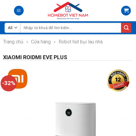
Skip
to
content
Tìm
kiếm:
Trang chủ
»
Cửa hàng
»
Robot hút bụi lau nhà
XIAOMI ROIDMI EVE PLUS
-32%