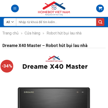
Skip
to
content
Tìm
kiếm:
Trang chủ
»
Cửa hàng
»
Robot hút bụi lau nhà
Dreame X40 Master – Robot hút bụi lau nhà
-34%