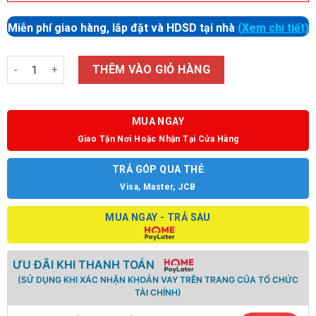
Miễn phí giao hàng, lắp đặt và HDSD tại nhà
(Xem chi tiết)
Số lượng
THÊM VÀO GIỎ HÀNG
MUA NGAY
Giao Tận Nơi Hoặc Nhận Tại Cửa Hàng
TRẢ GÓP QUA THẺ
Visa, Master, JCB
MUA NGAY - TRẢ SAU
ƯU ĐÃI KHI THANH TOÁN
(SỬ DỤNG KHI XÁC NHẬN KHOẢN VAY TRÊN TRANG CỦA TỔ CHỨC
TÀI CHÍNH)