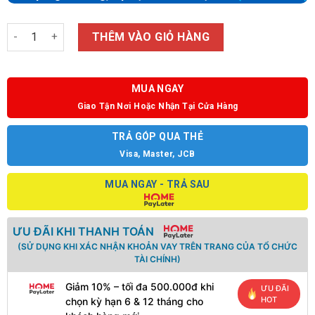
Số lượng
THÊM VÀO GIỎ HÀNG
MUA NGAY
Giao Tận Nơi Hoặc Nhận Tại Cửa Hàng
TRẢ GÓP QUA THẺ
Visa, Master, JCB
MUA NGAY - TRẢ SAU
ƯU ĐÃI KHI THANH TOÁN
(SỬ DỤNG KHI XÁC NHẬN KHOẢN VAY TRÊN TRANG CỦA TỔ CHỨC
TÀI CHÍNH)
Giảm 10% – tối đa 500.000đ khi
ƯU ĐÃI
HOT
chọn kỳ hạn 6 & 12 tháng cho