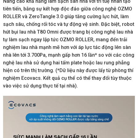
Nâng cao khả năng làm sạch sàn nhà với trí tuệ nhân tạo
tiên tiến, bằng sự kết hợp độc đáo giữa công nghệ OZMO
ROLLER và ZeroTangle 3.0 giúp tăng cường lực hút, làm
sạch sâu, chống rối tóc và tự động vệ sinh. Đặc biệt, robot
hút bụi lau nhà T80 Omni được trang bị công nghệ lau nhà
tự làm sạch ngay lập tức OZMO ROLLER, mang đến trải
nghiệm lau nhà mạnh mẽ hơn với áp lực tác động lên sàn
nhà lên tới 3.700Pa, mạnh gấp hơn 16 lần* so với các công
nghệ lau nhà sử dụng hai tấm plate hoặc lau rung phẳng
hiện có trên thị trường. (*Dữ liệu này được lấy từ phòng thí
nghiệm Ecovacs. Kết quả cụ thể có thể thay đổi tùy thuộc
vào việc sử dụng thực tế tại nhà).