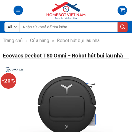
Skip
to
content
Tìm
kiếm:
Trang chủ
»
Cửa hàng
»
Robot hút bụi lau nhà
Ecovacs Deebot T80 Omni – Robot hút bụi lau nhà
-20%