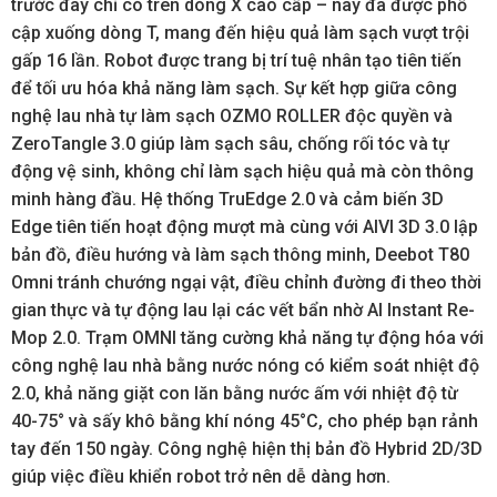
trước đây chỉ có trên dòng X cao cấp – nay đã được phổ
cập xuống dòng T, mang đến hiệu quả làm sạch vượt trội
gấp 16 lần. Robot được trang bị trí tuệ nhân tạo tiên tiến
để tối ưu hóa khả năng làm sạch. Sự kết hợp giữa công
nghệ lau nhà tự làm sạch OZMO ROLLER độc quyền và
ZeroTangle 3.0 giúp làm sạch sâu, chống rối tóc và tự
động vệ sinh, không chỉ làm sạch hiệu quả mà còn thông
minh hàng đầu. Hệ thống TruEdge 2.0 và cảm biến 3D
Edge tiên tiến hoạt động mượt mà cùng với AIVI 3D 3.0 lập
bản đồ, điều hướng và làm sạch thông minh, Deebot T80
Omni tránh chướng ngại vật, điều chỉnh đường đi theo thời
gian thực và tự động lau lại các vết bẩn nhờ AI Instant Re-
Mop 2.0. Trạm OMNI tăng cường khả năng tự động hóa với
công nghệ lau nhà bằng nước nóng có kiểm soát nhiệt độ
2.0, khả năng giặt con lăn bằng nước ấm với nhiệt độ từ
40-75° và sấy khô bằng khí nóng 45°C, cho phép bạn rảnh
tay đến 150 ngày. Công nghệ hiện thị bản đồ Hybrid 2D/3D
giúp việc điều khiển robot trở nên dễ dàng hơn.