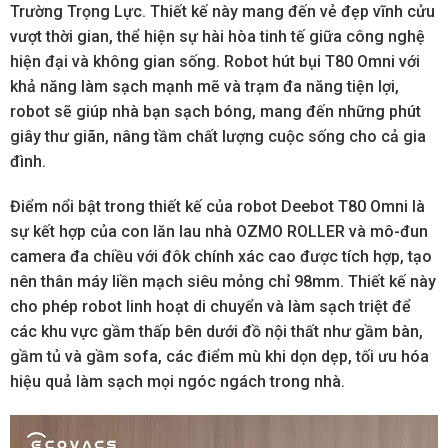
Trường Trọng Lực. Thiết kế này mang đến vẻ đẹp vĩnh cửu
vượt thời gian, thể hiện sự hài hòa tinh tế giữa công nghệ
hiện đại và không gian sống. Robot hút bụi T80 Omni với
khả năng làm sạch mạnh mẽ và trạm đa năng tiện lợi,
robot sẽ giúp nhà bạn sạch bóng, mang đến những phút
giây thư giãn, nâng tầm chất lượng cuộc sống cho cả gia
đình.
Điểm nổi bật trong thiết kế của robot Deebot T80 Omni là
sự kết hợp của con lăn lau nhà OZMO ROLLER và mô-đun
camera đa chiều với đôk chính xác cao được tích hợp, tạo
nên thân máy liền mạch siêu mỏng chỉ 98mm. Thiết kế này
cho phép robot linh hoạt di chuyển và làm sạch triệt để
các khu vực gầm thấp bên dưới đồ nội thất như gầm bàn,
gầm tủ và gầm sofa, các điểm mù khi dọn dẹp, tối ưu hóa
hiệu quả làm sạch mọi ngóc ngách trong nhà.