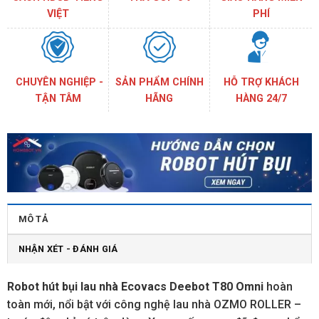
VIỆT
PHÍ
CHUYÊN NGHIỆP -
SẢN PHẨM CHÍNH
HỖ TRỢ KHÁCH
TẬN TÂM
HÃNG
HÀNG 24/7
MÔ TẢ
NHẬN XÉT - ĐÁNH GIÁ
Robot hút bụi lau nhà Ecovacs Deebot T80 Omni
hoàn
toàn mới, nổi bật với công nghệ lau nhà OZMO ROLLER –