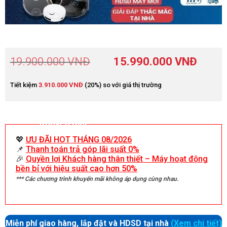
19.900.000
VNĐ
15.990.000
VNĐ
Tiết kiệm
3.910.000
VNĐ
(20%) so với giá thị trường
Khuyến mãi
💖
ƯU ĐÃI HOT THÁNG 08/2026
📌
Thanh toán trả góp lãi suất 0%
🎉
Quyền lợi Khách hàng thân thiết – Máy hoạt động
bền bỉ với hiệu suất cao hơn 50%
*** Các chương trình khuyến mãi không áp dụng cùng nhau.
Miễn phí giao hàng, lắp đặt và HDSD tại nhà
(Xem chi tiết)