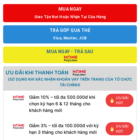
MUA NGAY
Giao Tận Nơi Hoặc Nhận Tại Cửa Hàng
TRẢ GÓP QUA THẺ
Visa, Master, JCB
MUA NGAY - TRẢ SAU
ƯU ĐÃI KHI THANH TOÁN
(SỬ DỤNG KHI XÁC NHẬN KHOẢN VAY TRÊN TRANG CỦA TỔ CHỨC
TÀI CHÍNH)
Giảm 10% – tối đa 500.000đ khi
ƯU ĐÃI
HOT
chọn kỳ hạn 6 & 12 tháng cho
khách hàng mới
Giảm 3% – tối đa 100.000đ với kỳ
ƯU ĐÃI
HOT
hạn 3 tháng cho khách hàng mới