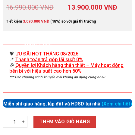
16.990.000
VNĐ
13.900.000
VNĐ
Tiết kiệm
3.090.000
VNĐ
(18%) so với giá thị trường
Khuyến mãi
💖
ƯU ĐÃI HOT THÁNG 08/2026
📌
Thanh toán trả góp lãi suất 0%
🎉
Quyền lợi Khách hàng thân thiết – Máy hoạt động
bền bỉ với hiệu suất cao hơn 50%
*** Các chương trình khuyến mãi không áp dụng cùng nhau.
Miễn phí giao hàng, lắp đặt và HDSD tại nhà
(Xem chi tiết)
Số lượng
THÊM VÀO GIỎ HÀNG