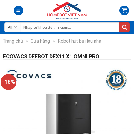
Skip
to
content
Tìm
kiếm:
Trang chủ
»
Cửa hàng
»
Robot hút bụi lau nhà
ECOVACS DEEBOT DEX11 X1 OMNI PRO
-18%