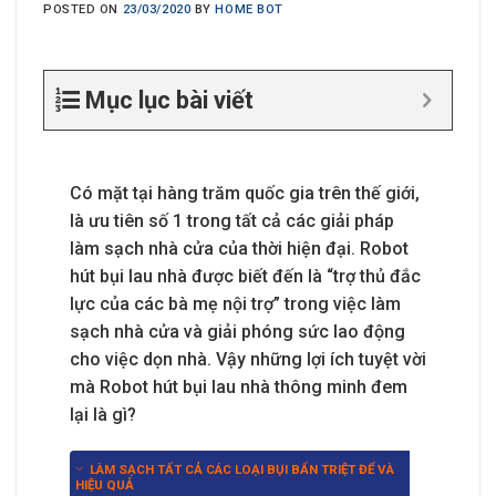
POSTED ON
23/03/2020
BY
HOME BOT
Mục lục bài viết
Có mặt tại hàng trăm quốc gia trên thế giới,
là ưu tiên số 1 trong tất cả các giải pháp
làm sạch nhà cửa của thời hiện đại. Robot
hút bụi lau nhà được biết đến là “trợ thủ đắc
lực của các bà mẹ nội trợ” trong việc làm
sạch nhà cửa và giải phóng sức lao động
cho việc dọn nhà. Vậy những lợi ích tuyệt vời
mà Robot hút bụi lau nhà thông minh đem
lại là gì?
LÀM SẠCH TẤT CẢ CÁC LOẠI BỤI BẨN TRIỆT ĐỂ VÀ
HIỆU QUẢ