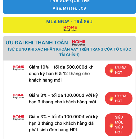
TRẢ GÓP QUA THẺ
Visa, Master, JCB
MUA NGAY - TRẢ SAU
ƯU ĐÃI KHI THANH TOÁN
(SỬ DỤNG KHI XÁC NHẬN KHOẢN VAY TRÊN TRANG CỦA TỔ CHỨC
TÀI CHÍNH)
Giảm 10% – tối đa 500.000đ khi
ƯU ĐÃI
HOT
chọn kỳ hạn 6 & 12 tháng cho
khách hàng mới
Giảm 3% – tối đa 100.000đ với kỳ
ƯU ĐÃI
HOT
hạn 3 tháng cho khách hàng mới
Giảm 3% – tối đa 100.000đ với kỳ
SIÊU
MỚI,
hạn 3 tháng cho khách hàng đã
SIÊU
phát sinh đơn hàng HPL
HOT