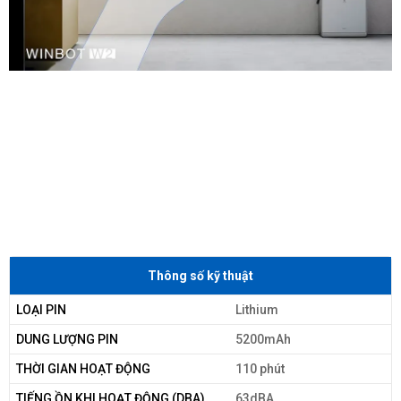
Thông số kỹ thuật
LOẠI PIN
Lithium
DUNG LƯỢNG PIN
5200mAh
THỜI GIAN HOẠT ĐỘNG
110 phút
TIẾNG ỒN KHI HOẠT ĐỘNG (DBA)
63dBA