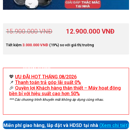
15.900.000
VNĐ
12.900.000
VNĐ
Tiết kiệm
3.000.000
VNĐ
(19%) so với giá thị trường
Khuyến mãi
💖
ƯU ĐÃI HOT THÁNG 08/2026
📌
Thanh toán trả góp lãi suất 0%
🎉
Quyền lợi Khách hàng thân thiết – Máy hoạt động
bền bỉ với hiệu suất cao hơn 50%
*** Các chương trình khuyến mãi không áp dụng cùng nhau.
Miễn phí giao hàng, lắp đặt và HDSD tại nhà
(Xem chi tiết)