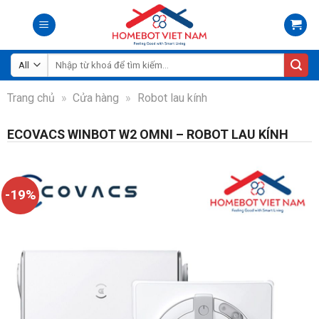
Skip
to
content
Tìm
kiếm:
Trang chủ
»
Cửa hàng
»
Robot lau kính
ECOVACS WINBOT W2 OMNI – ROBOT LAU KÍNH
-19%