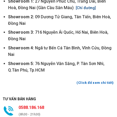
Showroom 1:
27 Nguyễn Phúc Chu, Trảng Dài, Biên
Hoà, Đồng Nai (Gần Cầu Săn Máu)
[Chỉ đường]
Showroom 2:
09 Dương Tử Giang, Tân Tiến, Biên Hoà,
Đồng Nai
Showroom 3:
716 Nguyễn Ái Quốc, Hố Nai, Biên Hoà,
Đồng Nai
Showroom 4:
Ngã tư Bến Cá Tân Bình, Vĩnh Cửu, Đồng
Nai
Showroom 5:
76 Nguyễn Văn Săng, P. Tân Sơn Nhì,
Q.Tân Phú, Tp.HCM
(Click để xem chi tiết)
TƯ VẤN BÁN HÀNG
0588.186.168
(8h30 - 21h30)