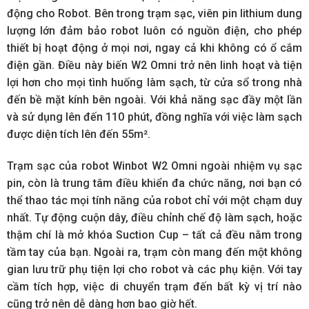
động cho Robot. Bên trong trạm sạc, viên pin lithium dung
lượng lớn đảm bảo robot luôn có nguồn điện, cho phép
thiết bị hoạt động ở mọi nơi, ngay cả khi không có ổ cắm
điện gần. Điều này biến W2 Omni trở nên linh hoạt và tiện
lợi hơn cho mọi tình huống làm sạch, từ cửa sổ trong nhà
đến bề mặt kính bên ngoài. Với khả năng sạc đầy một lần
và sử dụng lên đến 110 phút, đồng nghĩa với việc làm sạch
được diện tích lên đến 55m².
Trạm sạc của robot Winbot W2 Omni ngoài nhiệm vụ sạc
pin, còn là trung tâm điều khiển đa chức năng, nơi bạn có
thể thao tác mọi tính năng của robot chỉ với một chạm duy
nhất. Tự động cuộn dây, điều chỉnh chế độ làm sạch, hoặc
thậm chí là mở khóa Suction Cup – tất cả đều nằm trong
tầm tay của bạn. Ngoài ra, trạm còn mang đến một không
gian lưu trữ phụ tiện lợi cho robot và các phụ kiện. Với tay
cầm tích hợp, việc di chuyển trạm đến bất kỳ vị trí nào
cũng trở nên dễ dàng hơn bao giờ hết.