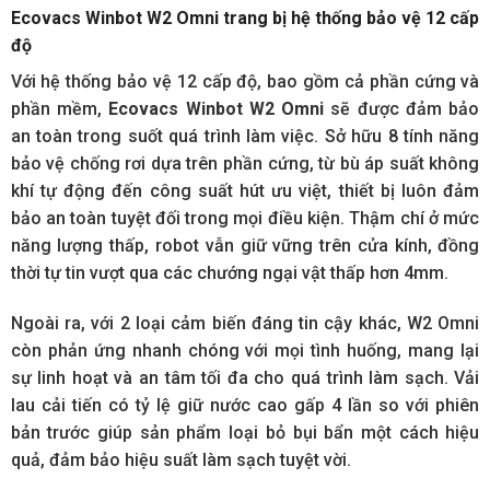
Ecovacs Winbot W2 Omn
i trang bị h
ệ thống bảo vệ 12 cấp
độ
Với hệ thống bảo vệ 12 cấp độ, bao gồm cả phần cứng và
phần mềm,
Ecovacs Winbot W2 Omn
i
sẽ được đảm bảo
an toàn trong suốt quá trình làm việc. Sở hữu 8 tính năng
bảo vệ chống rơi dựa trên phần cứng, từ bù áp suất không
khí tự động đến công suất hút ưu việt, thiết bị luôn đảm
bảo an toàn tuyệt đối trong mọi điều kiện. Thậm chí ở mức
năng lượng thấp, robot vẫn giữ vững trên cửa kính, đồng
thời tự tin vượt qua các chướng ngại vật thấp hơn 4mm.
Ngoài ra, với 2 loại cảm biến đáng tin cậy khác, W2 Omni
còn phản ứng nhanh chóng với mọi tình huống, mang lại
sự linh hoạt và an tâm tối đa cho quá trình làm sạch. Vải
lau cải tiến có tỷ lệ giữ nước cao gấp 4 lần so với phiên
bản trước giúp sản phẩm loại bỏ bụi bẩn một cách hiệu
quả, đảm bảo hiệu suất làm sạch tuyệt vời.