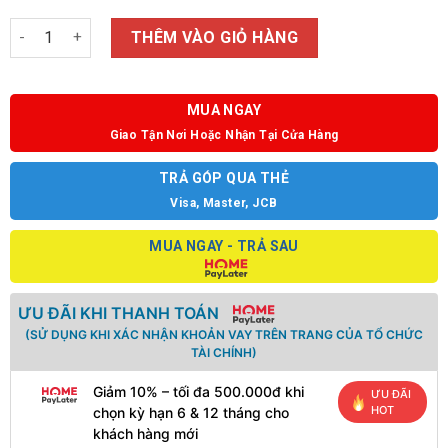
Số lượng
THÊM VÀO GIỎ HÀNG
MUA NGAY
Giao Tận Nơi Hoặc Nhận Tại Cửa Hàng
TRẢ GÓP QUA THẺ
Visa, Master, JCB
MUA NGAY - TRẢ SAU
ƯU ĐÃI KHI THANH TOÁN
(SỬ DỤNG KHI XÁC NHẬN KHOẢN VAY TRÊN TRANG CỦA TỔ CHỨC
TÀI CHÍNH)
Giảm 10% – tối đa 500.000đ khi
ƯU ĐÃI
HOT
chọn kỳ hạn 6 & 12 tháng cho
khách hàng mới