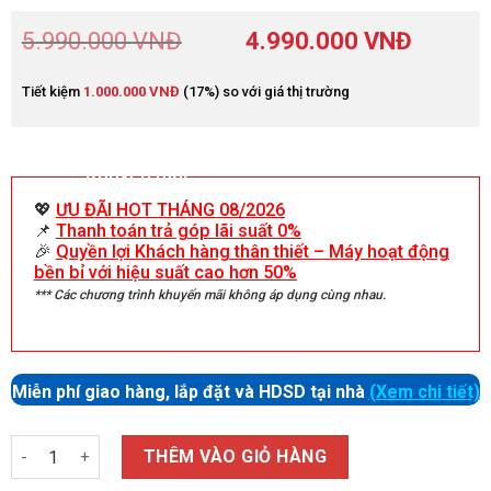
5.990.000
VNĐ
4.990.000
VNĐ
Tiết kiệm
1.000.000
VNĐ
(17%) so với giá thị trường
Khuyến mãi
💖
ƯU ĐÃI HOT THÁNG 08/2026
📌
Thanh toán trả góp lãi suất 0%
🎉
Quyền lợi Khách hàng thân thiết – Máy hoạt động
bền bỉ với hiệu suất cao hơn 50%
*** Các chương trình khuyến mãi không áp dụng cùng nhau.
Miễn phí giao hàng, lắp đặt và HDSD tại nhà
(Xem chi tiết)
Số lượng
THÊM VÀO GIỎ HÀNG