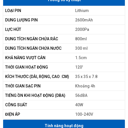
LOẠI PIN
Lithium
DUNG LƯỢNG PIN
2600mAh
LỰC HÚT
2000Pa
DUNG TÍCH NGĂN CHỨA RÁC
800ml
DUNG TÍCH NGĂN CHỨA NƯỚC
300 ml
KHẢ NĂNG VƯỢT CẢN
1.5cm
THỜI GIAN HOẠT ĐỘNG
120'
KÍCH THƯỚC (DÀI, RỘNG, CAO :CM)
35 x 35 x 7.8
THỜI GIAN SẠC PIN
Khoảng 4h
TIẾNG ỒN KHI HOẠT ĐỘNG (DBA)
56dBA
CÔNG SUẤT
40W
ĐIỆN ÁP
100-240V
Tính năng hoạt động