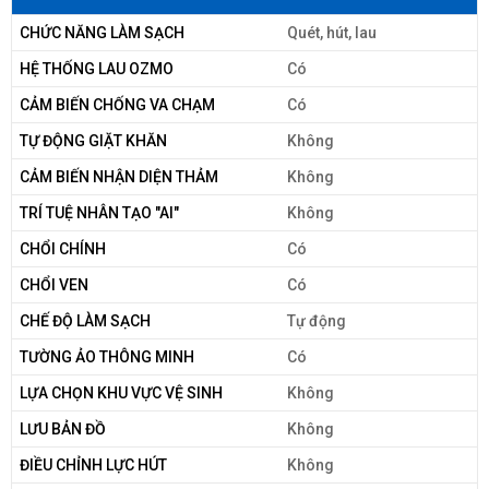
CHỨC NĂNG LÀM SẠCH
Quét, hút, lau
HỆ THỐNG LAU OZMO
Có
CẢM BIẾN CHỐNG VA CHẠM
Có
TỰ ĐỘNG GIẶT KHĂN
Không
CẢM BIẾN NHẬN DIỆN THẢM
Không
TRÍ TUỆ NHÂN TẠO "AI"
Không
CHỔI CHÍNH
Có
CHỔI VEN
Có
CHẾ ĐỘ LÀM SẠCH
Tự động
TƯỜNG ẢO THÔNG MINH
Có
LỰA CHỌN KHU VỰC VỆ SINH
Không
LƯU BẢN ĐỒ
Không
ĐIỀU CHỈNH LỰC HÚT
Không