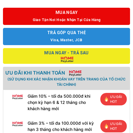
MUA NGAY
Giao Tận Nơi Hoặc Nhận Tại Cửa Hàng
TRẢ GÓP QUA THẺ
Visa, Master, JCB
MUA NGAY - TRẢ SAU
ƯU ĐÃI KHI THANH TOÁN
(SỬ DỤNG KHI XÁC NHẬN KHOẢN VAY TRÊN TRANG CỦA TỔ CHỨC
TÀI CHÍNH)
Giảm 10% – tối đa 500.000đ khi
ƯU ĐÃI
HOT
chọn kỳ hạn 6 & 12 tháng cho
khách hàng mới
Giảm 3% – tối đa 100.000đ với kỳ
ƯU ĐÃI
HOT
hạn 3 tháng cho khách hàng mới