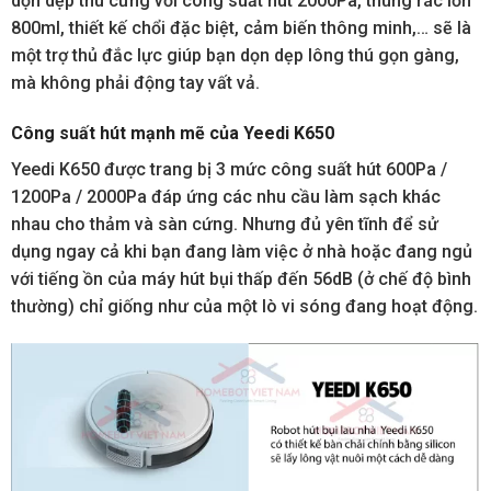
dọn dẹp thú cưng với công suất hút 2000Pa, thùng rác lớn
800ml, thiết kế chổi đặc biệt, cảm biến thông minh,… sẽ là
một trợ thủ đắc lực giúp bạn dọn dẹp lông thú gọn gàng,
mà không phải động tay vất vả.
Công suất hút mạnh mẽ của Yeedi K650
Yeedi K650 được trang bị 3 mức công suất hút 600Pa /
1200Pa / 2000Pa đáp ứng các nhu cầu làm sạch khác
nhau cho thảm và sàn cứng. Nhưng đủ yên tĩnh để sử
dụng ngay cả khi bạn đang làm việc ở nhà hoặc đang ngủ
với tiếng ồn của máy hút bụi thấp đến 56dB (ở chế độ bình
thường) chỉ giống như của một lò vi sóng đang hoạt động.