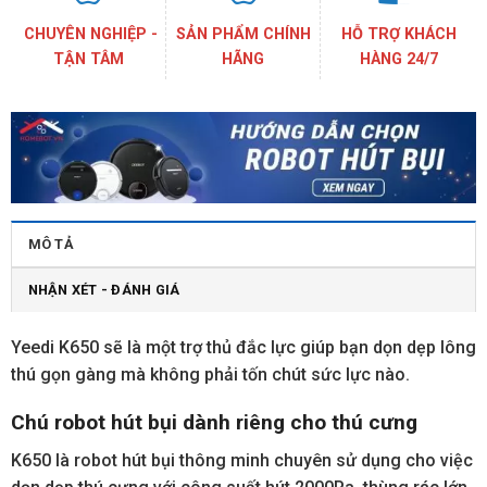
CHUYÊN NGHIỆP -
SẢN PHẨM CHÍNH
HỖ TRỢ KHÁCH
TẬN TÂM
HÃNG
HÀNG 24/7
MÔ TẢ
NHẬN XÉT - ĐÁNH GIÁ
Yeedi K650 sẽ là một trợ thủ đắc lực giúp bạn dọn dẹp lông
thú gọn gàng mà không phải tốn chút sức lực nào.
Chú r
obot hút bụi dành riêng cho thú cưng
K650 là robot hút bụi thông minh chuyên sử dụng cho việc