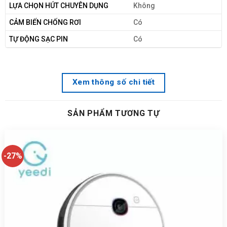
LỰA CHỌN HÚT CHUYÊN DỤNG
Không
CẢM BIẾN CHỐNG RƠI
Có
TỰ ĐỘNG SẠC PIN
Có
Xem thông số chi tiết
SẢN PHẨM TƯƠNG TỰ
-27%