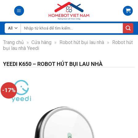
Skip
to
content
Tìm
kiếm:
Trang chủ
»
Cửa hàng
»
Robot hút bụi lau nhà
»
Robot hút
bụi lau nhà Yeedi
YEEDI K650 – ROBOT HÚT BỤI LAU NHÀ
-17%